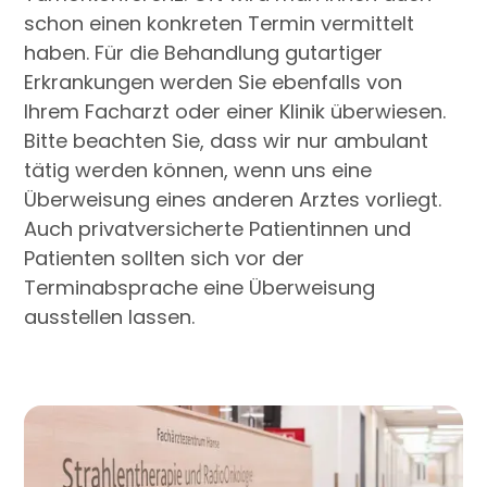
schon einen konkreten Termin vermittelt
Rückenmark und Hirnstamm dürfen keinen Schaden
nehmen. Speicheldrüsen, Augenlinsen, Kehlkopf und
haben. Für die Behandlung gutartiger
Kiefergelenk sollten weitestgehend geschont
Erkrankungen werden Sie ebenfalls von
werden, ohne den Therapierfolg zu beeinträchtigen.
Ihrem Facharzt oder einer Klinik überwiesen.
Falls eine Strahlenbehandlung mit einer
Bitte beachten Sie, dass wir nur ambulant
Chemotherapie zeitlich kombiniert werden muss,
tätig werden können, wenn uns eine
besteht bei uns die Möglichkeit, die medikamentöse
Überweisung eines anderen Arztes vorliegt.
Therapie in der Hämato-Onkologischen Tagesklinik
Auch privatversicherte Patientinnen und
(HOT) durchzuführen. Diese befindet sich im selben
Gebäude direkt eine Etage über dem Fachbereich
Patienten sollten sich vor der
Strahlentherapie und Radioonkologie. So ist
Terminabsprache eine Überweisung
gewährleistet, dass Sie direkt nach der
ausstellen lassen.
Chemotherapie ohne Zeitverzögerung bestrahlt
werden können und nicht länger als unbedingt nötig
warten müssen. Auch die persönliche Abstimmung
des Medikamentenplanes mit den Spezialisten für
die Chemotherapie ist stets gegeben.
Auch bei optimaler Behandlungsplanung sind
Bestrahlungen im Kopf-Hals-Bereich sehr
anstrengend, vor allem wenn die Patientin bzw. der