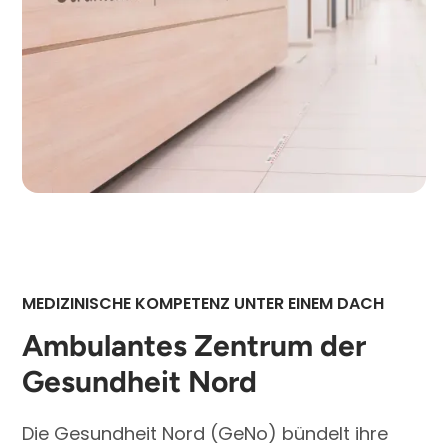
Patient schon vor Behandlungsbeginn geschwächt
ist. Für den Fall, dass eine stationäre Behandlung
notwendig wird, verfügt das Klinikum Bremen-Mitte
über eine eigene strahlentherapeutische
Bettenstation. Betreut wird diese gemeinsam von
den Ärztinnen und Ärzten des Fachbereichs
Strahlentherapie und Radioonkologie und
onkologisch versierten Internistinnen und Internisten.
Im Bedarfsfall können dadurch ohne Informations-
und Zeitverlust ambulant begonnene Behandlungen
stationär fortgesetzt werden.
MEDIZINISCHE KOMPETENZ UNTER EINEM DACH
Ambulantes Zentrum der
Gesundheit Nord
Die Gesundheit Nord (GeNo) bündelt ihre