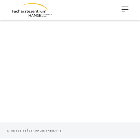
Strahlentherapie
Hier werden Sie ganzheitlich als Mensch gesehen.
Wir arbeiten eng zusammen mit den Kliniken aller
Krankenhäuser der Gesundheit Nord und mit vielen
benachbarten Krankenhäusern sowie spezialisierten
Schwerpunktpraxen und Praxen der medizinischen
Grundversorgung in Bremen und der Region.
/
STARTSEITE
STRAHLENTHERAPIE