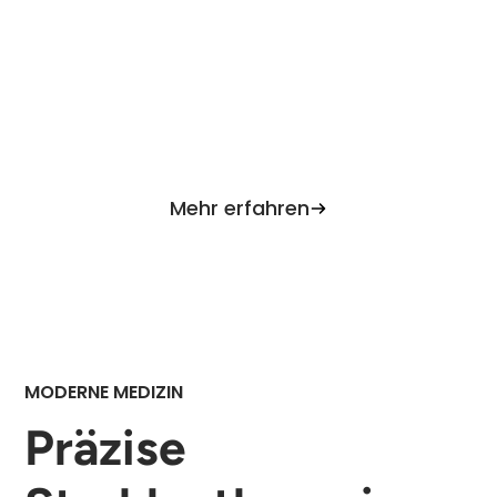
Erfahren Sie Schritt für Schritt, wie der Ablauf
von der Terminvereinbarung bis zur
Behandlung erfolgt. Transparent,
unkompliziert und patientenorientiert.
Mehr erfahren
MODERNE MEDIZIN
Präzise