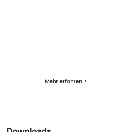
INFORMATIONEN
Wissenswertes rund um
die Behandlung
In unserem Wissensbereich finden Sie
hilfreiche Informationen rund um die
strahlentherapeutische Behandlung.
Mehr erfahren
Downloads